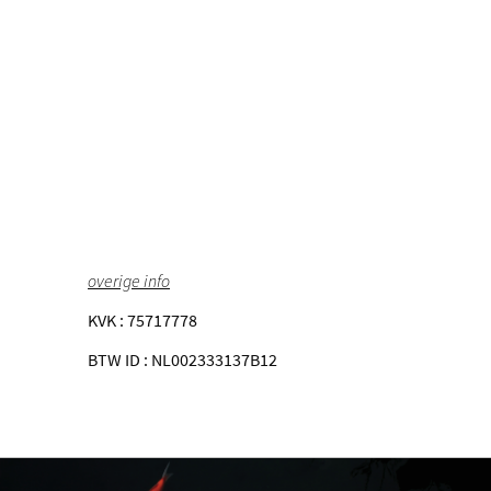
overige info
KVK : 75717778
BTW ID : NL002333137B12